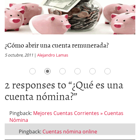
¿Cómo abrir una cuenta remunerada?
M
5 octubre, 2011
|
Alejandro Lamas
12
2 responses to “
¿Qué es una
cuenta nómina?
”
Pingback:
Mejores Cuentas Corrientes » Cuentas
Nómina
Pingback:
Cuentas nómina online