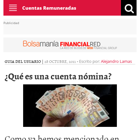
Toggle
Cuentas Remuneradas
navigation
Publicidad
GUIA DEL USUARIO
|
28 OCTUBRE, 2011
-
Escrito por:
Alejandro Lamas
¿Qué es una cuenta nómina?
Como ya hemos mencionado en