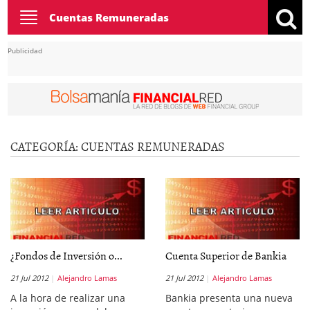
Toggle
Cuentas Remuneradas
navigation
Publicidad
CATEGORÍA: CUENTAS REMUNERADAS
¿Fondos de Inversión o...
Cuenta Superior de Bankia
21 Jul 2012
Alejandro Lamas
21 Jul 2012
Alejandro Lamas
A la hora de realizar una
Bankia presenta una nueva