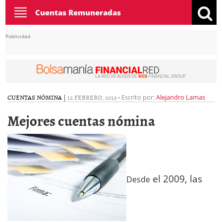
Toggle
Cuentas Remuneradas
navigation
Publicidad
CUENTAS NÓMINA
|
12 FEBRERO, 2013
-
Escrito por:
Alejandro Lamas
Mejores cuentas nómina
el 2009, las
Desde