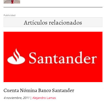
Publicidad
Artículos relacionados
Cuenta Nómina Banco Santander
V
4 noviembre, 2011
|
Alejandro Lamas
23