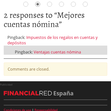
2 responses to “
Mejores
cuentas nómina
”
Pingback:
Impuestos de los regalos en cuentas y
depósitos
Pingback:
Ventajas cuentas nómina
Comments are closed.
Publicidad
España
Condiciones de uso
|
Responsabilidad