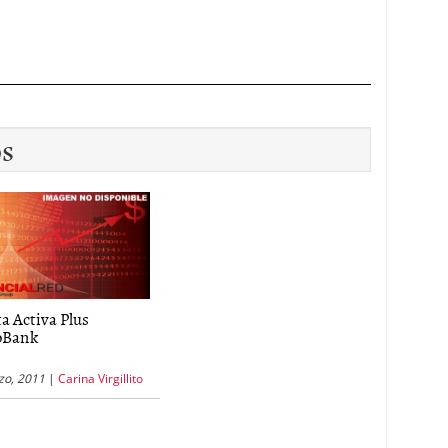
os
a Activa Plus
oBank
zo, 2011
|
Carina Virgillito