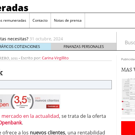
radas
as remuneradas
Contacto
Notas de prensa
ado su Club Privado con grandes ventajas
20 octubre,
tas necesitas?
31 octubre, 2024
Busca
munerada para crear tu fondo de emergencia
25
RÁFICOS COTIZACIONES
FINANZAS PERSONALES
RERO, 2011
-
a una cuenta remunerada?
Escrito por:
Carina Virgillito
11 octubre, 2024
Publicida
 In Sologenic
5 julio, 2022
MAS 
k
o su Club Privado con grandes ventajas
20 octubre,
tas necesitas?
31 octubre, 2024
 mercado en la actualidad
, se trata de la oferta
Openbank
.
 ofrece a los
nuevos clientes
, una rentabilidad