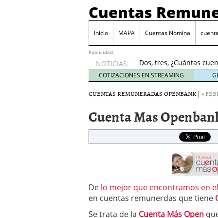
Cuentas Remune
Inicio
MAPA
Cuentas Nómina
cuent
DeepTradeBot ha lanz
2020
Publicidad
Dos, tres, ¿Cuántas cuen
NOTICIAS:
Cómo usar tu cuenta re
COTIZACIONES EN STREAMING
G
octubre, 2024
CUENTAS REMUNERADAS OPENBANK
|
3 FEB
¿Cuándo merece la pen
James Stanton SCAMMER
Cuenta Mas Openban
DeepTradeBot ha lanzad
2020
Dos, tres, ¿Cuántas cuen
De
lo mejor que encontramos en el
en cuentas remunerdas que tiene
Se trata de la
Cuenta Más Open
que