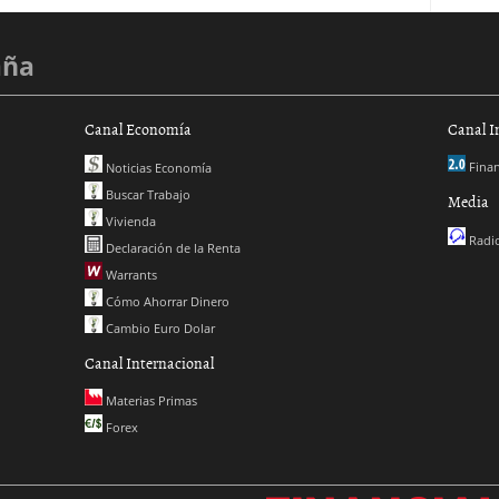
aña
Canal Economía
Canal I
Finan
Noticias Economía
Buscar Trabajo
Media
Vivienda
Radio
Declaración de la Renta
Warrants
Cómo Ahorrar Dinero
Cambio Euro Dolar
Canal Internacional
Materias Primas
Forex