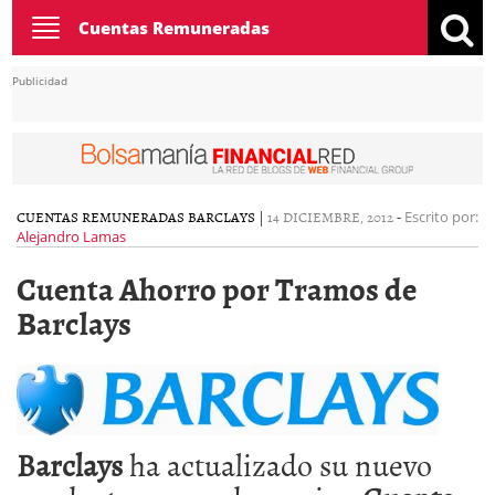
Toggle
Cuentas Remuneradas
navigation
Publicidad
CUENTAS REMUNERADAS BARCLAYS
|
14 DICIEMBRE, 2012
-
Escrito por:
Alejandro Lamas
Cuenta Ahorro por Tramos de
Barclays
Barclays
ha actualizado su nuevo