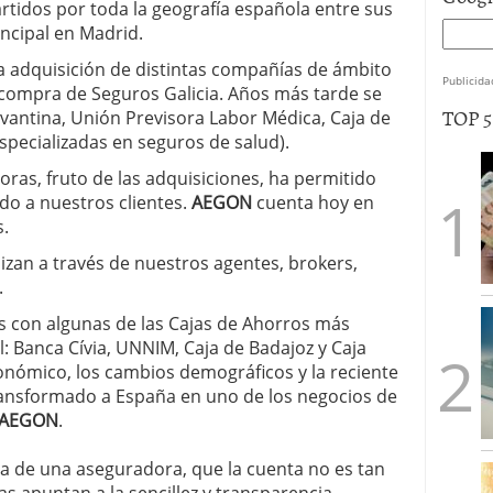
tidos por toda la geografía española entre sus
incipal en Madrid.
la adquisición de distintas compañías de ámbito
Publicida
 compra de Seguros Galicia. Años más tarde se
TOP 
vantina, Unión Previsora Labor Médica, Caja de
especializadas en seguros de salud).
ras, fruto de las adquisiciones, ha permitido
ido a nuestros clientes.
AEGON
cuenta hoy en
s.
izan a través de nuestros agentes, brokers,
.
s con algunas de las Cajas de Ahorros más
 Banca Cívia, UNNIM, Caja de Badajoz y Caja
conómico, los cambios demográficos y la reciente
ansformado a España en uno de los negocios de
 AEGON
.
ta de una aseguradora, que la cuenta no es tan