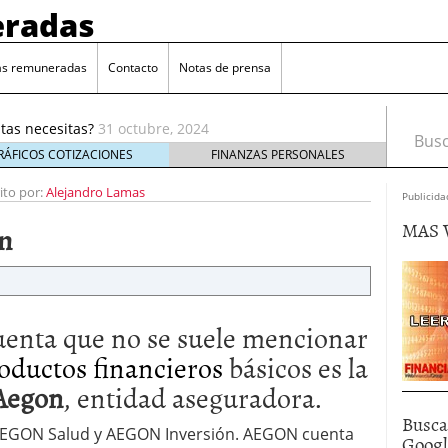
radas
as remuneradas
Contacto
Notas de prensa
ado su Club Privado con grandes ventajas
20 octubre,
tas necesitas?
31 octubre, 2024
Busca
munerada para crear tu fondo de emergencia
25
RÁFICOS COTIZACIONES
FINANZAS PERSONALES
a una cuenta remunerada?
ito por:
Alejandro Lamas
11 octubre, 2024
Publicida
 In Sologenic
5 julio, 2022
MAS 
n
o su Club Privado con grandes ventajas
20 octubre,
tas necesitas?
31 octubre, 2024
enta que no se suele mencionar
oductos financieros
básicos es la
Aegon
, entidad aseguradora.
Busca
EGON Salud y AEGON Inversión. AEGON cuenta
Goog