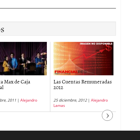
os
a Max de Caja
Las Cuentas Remuneradas
Cuenta Ú
al
2012
Mediola
bre, 2011
|
Alejandro
25 diciembre, 2012
|
Alejandro
28 noviemb
Lamas
Lamas
Next