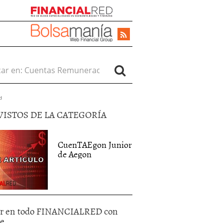
r en:
d
VISTOS DE LA CATEGORÍA
CuenTAEgon Junior
de Aegon
r en todo FINANCIALRED con
le