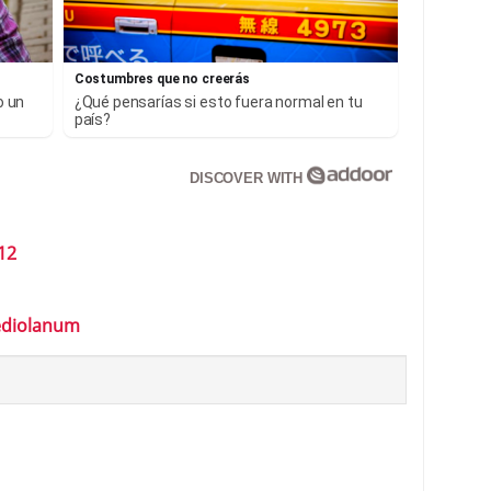
Costumbres que no creerás
o un
¿Qué pensarías si esto fuera normal en tu
país?
DISCOVER WITH
12
ediolanum