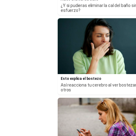
¿Y si pudieras eliminar la cal del baño si
esfuerzo?
Esto explica el bostezo
Así reacciona tu cerebro al ver bosteza
otros