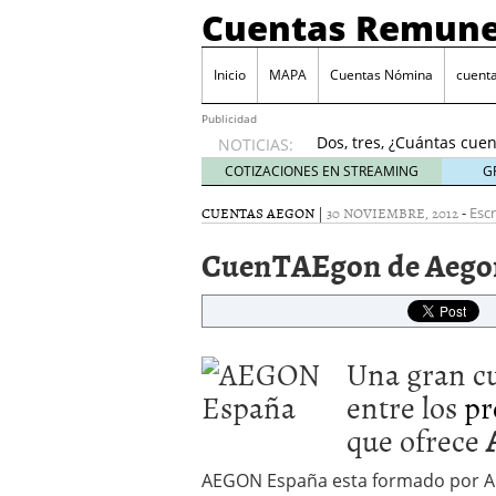
Cuentas Remune
Inicio
MAPA
Cuentas Nómina
cuent
DeepTradeBot ha lanz
2020
Publicidad
Dos, tres, ¿Cuántas cuen
NOTICIAS:
Cómo usar tu cuenta re
COTIZACIONES EN STREAMING
G
octubre, 2024
CUENTAS AEGON
|
30 NOVIEMBRE, 2012
-
¿Cuándo merece la pen
Escr
James Stanton SCAMMER
CuenTAEgon de Aego
DeepTradeBot ha lanzad
2020
Dos, tres, ¿Cuántas cuen
Una gran cu
entre los
pr
que ofrece
AEGON España esta formado por A