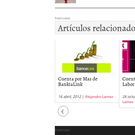
Publicidad
Artículos relacionad
enta Remunerada de
Cuenta por Mas de
Cuent
S
BankiaLink
Labor
diciembre, 2012
|
Alejandro
16 abril, 2012
|
Alejandro Lamas
26 octu
mas
Lamas
Previous
Publicidad