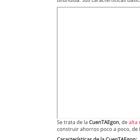
difundida. Sus características básic
Se trata de la
CuenTAEgon
, de
alta
construir ahorros poco a poco, de
Características de la CuenTAEgon: