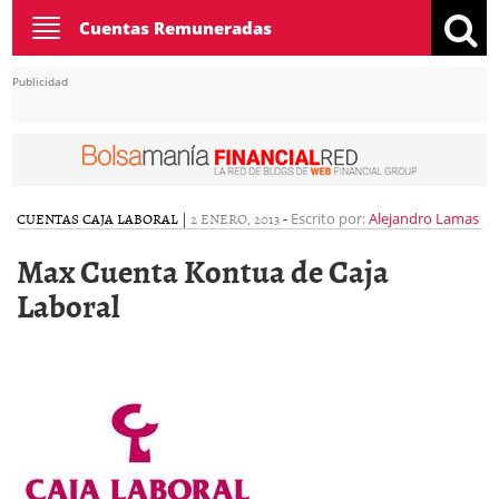
Toggle
Cuentas Remuneradas
navigation
Publicidad
CUENTAS CAJA LABORAL
|
2 ENERO, 2013
-
Escrito por:
Alejandro Lamas
Max Cuenta Kontua de Caja
Laboral