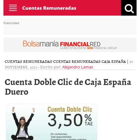
Toggle
Cuentas Remuneradas
navigation
Publicidad
CUENTAS REMUNERADAS
CUENTAS REMUNERADAS CAJA ESPAÑA
|
30
NOVIEMBRE, 2012
-
Escrito por:
Alejandro Lamas
Cuenta Doble Clic de Caja España
Duero