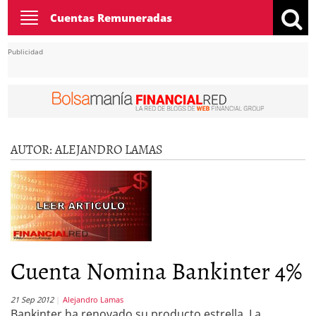
Toggle
Cuentas Remuneradas
navigation
Publicidad
AUTOR:
ALEJANDRO LAMAS
Cuenta Nomina Bankinter 4%
21 Sep 2012
Alejandro Lamas
Bankinter ha renovado su producto estrella. La