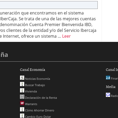
emuneración que encontramos en el sistema
 IberCaja. Se trata de una de las mejores cuentas
 denominación Cuenta Premier Bienvenida IBD,
s clientes de la entidad y/o del Servicio Ibercaja
de Internet, ofrece un sistema …
Leer
aña
Canal Economía
Canal I
Finan
Noticias Economía
Buscar Trabajo
Media
Vivienda
Radio
Declaración de la Renta
Warrants
Cómo Ahorrar Dinero
Cambio Euro Dolar