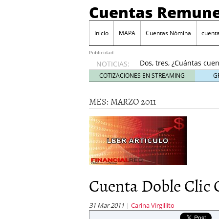
Cuentas Remune
Inicio
MAPA
Cuentas Nómina
cuent
DeepTradeBot ha lanz
2020
Publicidad
Dos, tres, ¿Cuántas cuen
NOTICIAS:
Cómo usar tu cuenta re
COTIZACIONES EN STREAMING
G
octubre, 2024
¿Cuándo merece la pen
MES: MARZO 2011
James Stanton SCAMMER
DeepTradeBot ha lanzad
2020
Dos, tres, ¿Cuántas cuen
Cuenta Doble Clic C
31 Mar 2011
Carina Virgillito