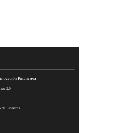
nnovación Financiera
zas 2.0
 de Finanzas