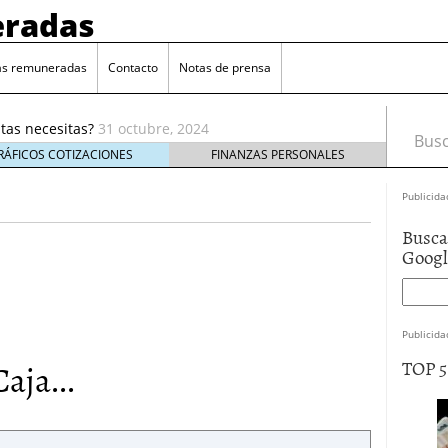
radas
as remuneradas
Contacto
Notas de prensa
ado su Club Privado con grandes ventajas
20 octubre,
tas necesitas?
31 octubre, 2024
Busca
munerada para crear tu fondo de emergencia
25
RÁFICOS COTIZACIONES
FINANZAS PERSONALES
a una cuenta remunerada?
11 octubre, 2024
Publicida
 In Sologenic
5 julio, 2022
Busca
o su Club Privado con grandes ventajas
20 octubre,
Goog
tas necesitas?
31 octubre, 2024
Publicida
aja...
TOP 