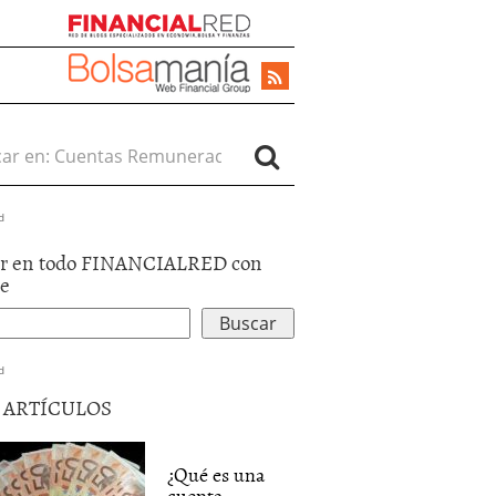
r en:
d
r en todo FINANCIALRED con
le
d
5 ARTÍCULOS
¿Qué es una
cuenta